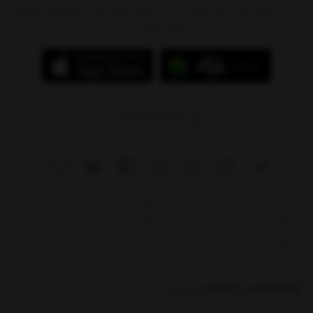
آدرس : تهران،بازار بزرگ شوش، میدان شوش،پاساژ سیتی سنتر(جهیزیه)،طبقه
منفی 1،پلاک 97
09214784244
دانلود اپلیکیشن
درباره ما
قوانین و مقررات
ثبت شکایات در سایت
نقشه سایت