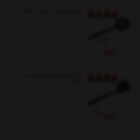
کفگیر تفلون (رپید) متالتکس 232158
ناموجود
خرید نقدی
کفگیر تفلون کوچک(رپید) متالتکس کد
232153
ناموجود
خرید نقدی