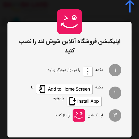
0
اپلیکیشن فروشگاه آنلاین شوش لند را نصب
صفحه اصلی
برچسب‌ها
کفگیر
/
/
کنید
ترتیب
تعداد نمایش
1
دکمه
را در نوار مرورگر بزنید.
فیلتر
دکمه
یا
2
را بزنید.
سرویس کامل کفگیر و ملاقه های نسوز
سیلیکونی مارک کیتچن
3
اپلیکیشن
را باز کنید.
تماس بگیرید