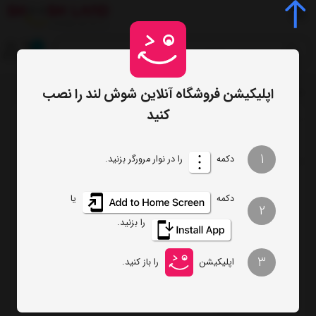
0
اپلیکیشن فروشگاه آنلاین شوش لند را نصب
صفحه اصلی
برچسب‌ها
همزن کاسه داربرقی گوسونیک مدل GOSONIC GSM-910
/
/
کنید
ترتیب
تعداد نمایش
1
دکمه
را در نوار مرورگر بزنید.
فیلتر
دکمه
یا
2
را بزنید.
همزن کاسه داربرقی گوسونیک مدل
GOSONIC GSM-910
3
اپلیکیشن
را باز کنید.
ناموجود