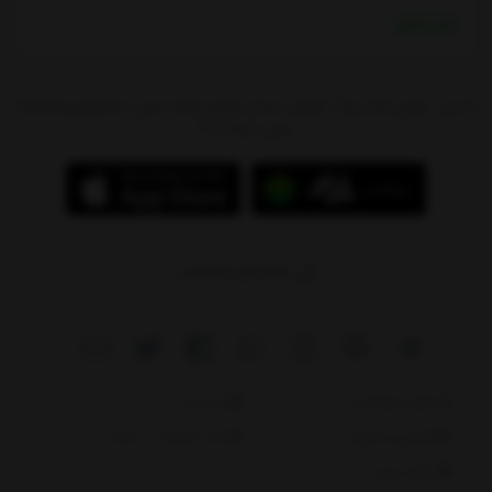
خرید نقدی
آدرس : تهران،بازار بزرگ شوش، میدان شوش،پاساژ سیتی سنتر(جهیزیه)،طبقه
منفی 1،پلاک 97
09214784244
دانلود اپلیکیشن
درباره ما
قوانین و مقررات
ثبت شکایات در سایت
نقشه سایت