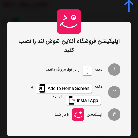
0
اپلیکیشن فروشگاه آنلاین شوش لند را نصب
صفحه اصلی
برچسب‌ها
همزن کاسه داربرقی گوسونیک
/
/
کنید
ترتیب
تعداد نمایش
1
دکمه
را در نوار مرورگر بزنید.
فیلتر
دکمه
یا
2
را بزنید.
همزن کاسه داربرقی گوسونیک مدل
GOSONIC GSM-910
3
اپلیکیشن
را باز کنید.
ناموجود