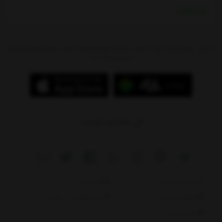
خرید نقدی
آدرس : تهران،بازار بزرگ شوش، میدان شوش،پاساژ سیتی سنتر(جهیزیه)،طبقه
منفی 1،پلاک 97
09214784244
دانلود اپلیکیشن
درباره ما
قوانین و مقررات
ثبت شکایات در سایت
نقشه سایت