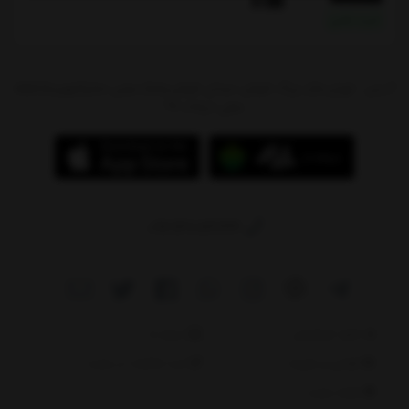
خرید نقدی
آدرس : تهران،بازار بزرگ شوش، میدان شوش،پاساژ سیتی سنتر(جهیزیه)،طبقه
منفی 1،پلاک 97
09214784244
دانلود اپلیکیشن
درباره ما
قوانین و مقررات
ثبت شکایات در سایت
نقشه سایت