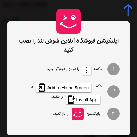
0
اپلیکیشن فروشگاه آنلاین شوش لند را نصب
صفحه اصلی
برچسب‌ها
موزن گوش، بینی و ابرو فیلیپس مدل NT3650
/
/
کنید
ترتیب
تعداد نمایش
1
دکمه
را در نوار مرورگر بزنید.
فیلتر
دکمه
یا
2
را بزنید.
موزن گوش، بینی و ابرو فیلیپس مدل
NT3650
3
اپلیکیشن
را باز کنید.
تماس بگیرید