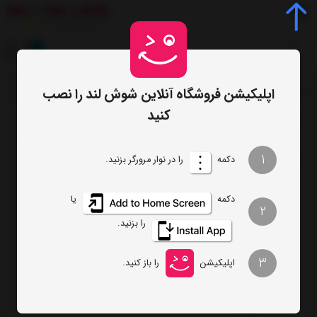
0
اپلیکیشن فروشگاه آنلاین شوش لند را نصب
صفحه اصلی
برچسب‌ها
مخلوط کن کنوود
/
/
کنید
ترتیب
تعداد نمایش
1
دکمه
را در نوار مرورگر بزنید.
فیلتر
دکمه
یا
2
را بزنید.
مخلوط کن کنوود مدل KENWOOD BLM92
3
اپلیکیشن
را باز کنید.
ناموجود