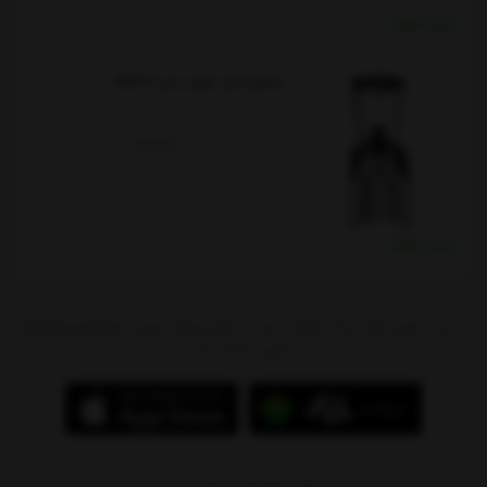
خرید نقدی
مخلوط کن کنوود مدل SB327
ناموجود
خرید نقدی
آدرس : تهران،بازار بزرگ شوش، میدان شوش،پاساژ سیتی سنتر(جهیزیه)،طبقه
منفی 1،پلاک 97