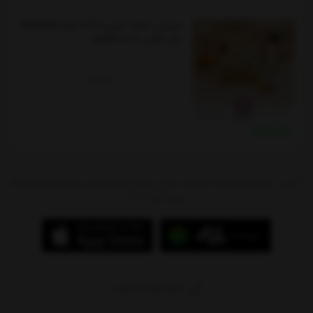
سرویس شکلات خوری B.V.K طرح KARIZMA
رنگ طلایی کد VK412605
ناموجود
خرید نقدی
آدرس : تهران،بازار بزرگ شوش، میدان شوش،پاساژ سیتی سنتر(جهیزیه)،طبقه
منفی 1،پلاک 97
09214784244