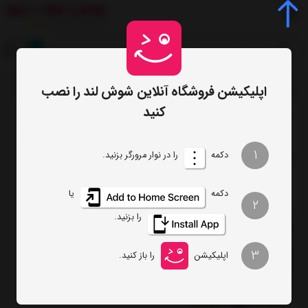
0
اپلیکیشن فروشگاه آنلاین شوش لند را نصب
صفحه اصلی
برچسب‌ها
شکلات خوری
/
/
کنید
ترتیب
تعداد نمایش
1
دکمه
را در نوار مرورگر بزنید.
فیلتر
دکمه
یا
2
را بزنید.
سرویس شکلات خوری B.V.K طرح KARIZMA
رنگ طوسی کد VK422605
3
اپلیکیشن
را باز کنید.
ناموجود