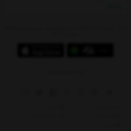
خرید نقدی
آدرس : تهران،بازار بزرگ شوش، میدان شوش،پاساژ سیتی سنتر(جهیزیه)،طبقه
منفی 1،پلاک 97
09214784244
دانلود اپلیکیشن
درباره ما
قوانین و مقررات
ثبت شکایات در سایت
نقشه سایت