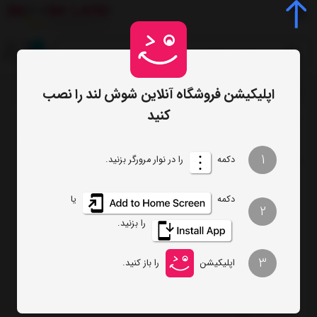
0
اپلیکیشن فروشگاه آنلاین شوش لند را نصب
صفحه اصلی
برچسب‌ها
سرویس چاقو
/
/
کنید
ترتیب
تعداد نمایش
1
دکمه
را در نوار مرورگر بزنید.
فیلتر
دکمه
یا
2
را بزنید.
سرویس چاقو شش پارچه کرکماز مدل Vetra
کد 685
3
اپلیکیشن
را باز کنید.
ناموجود