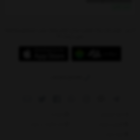
خرید نقدی
آدرس : تهران،بازار بزرگ شوش، میدان شوش،پاساژ سیتی سنتر(جهیزیه)،طبقه
منفی 1،پلاک 97
09214784244
دانلود اپلیکیشن
درباره ما
قوانین و مقررات
ثبت شکایات در سایت
نقشه سایت