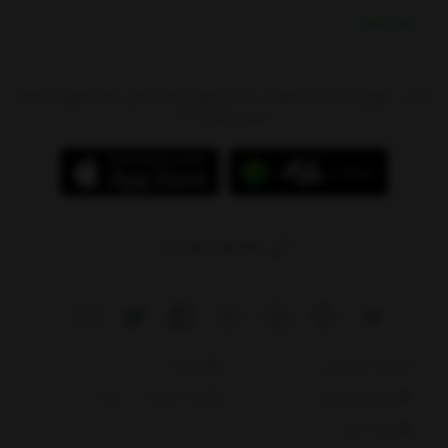
خرید نقدی
آدرس : تهران،بازار بزرگ شوش، میدان شوش،پاساژ سیتی سنتر(جهیزیه)،طبقه
منفی 1،پلاک 97
09214784244
دانلود اپلیکیشن
درباره ما
قوانین و مقررات
ثبت شکایات در سایت
نقشه سایت