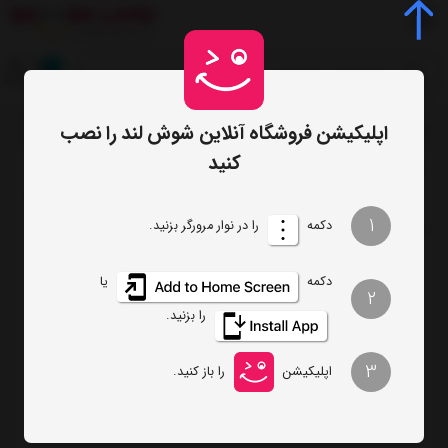
0
اپلیکیشن فروشگاه آنلاین شوش لند را نصب
صفحه اصلی
برچسب‌ها
ست کتری استیل و قوری نالینو مدل Atrin
/
/
کنید
ترتیب
تعداد نمایش
1
دکمه
را در نوار مرورگر بزنید.
فیلتر
دکمه
یا
2
را بزنید.
ست کتری استیل و قوری نالینو مدل Atrin
3
اپلیکیشن
را باز کنید.
ناموجود