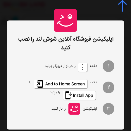
0
اپلیکیشن فروشگاه آنلاین شوش لند را نصب
صفحه اصلی
برچسب‌ها
خرید خرید سرویس چینی
/
/
کنید
ترتیب
تعداد نمایش
1
دکمه
را در نوار مرورگر بزنید.
فیلتر
دکمه
یا
2
را بزنید.
آبمیوه گیری فکر مدل Premium Pro
3
اپلیکیشن
را باز کنید.
تماس بگیرید