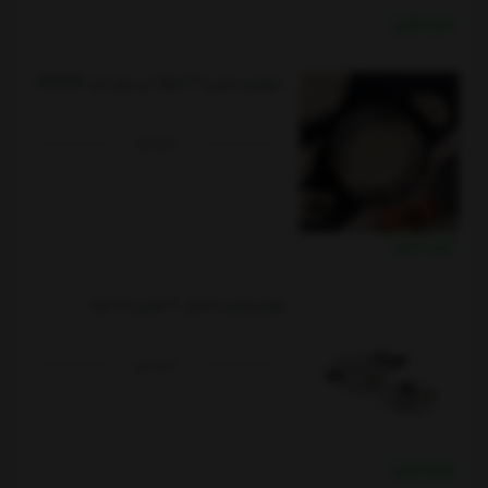
خرید نقدی
سرویس چینی ۲۹ پارچه بی وی کی vk717128
ناموجود
خرید نقدی
زودپز پارس استیل 3 لیتری سه لایه
ناموجود
خرید نقدی