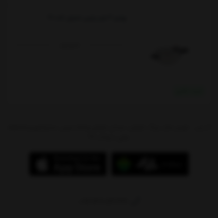
زودپز 3 لیتر پارس استیل کد300
ناموجود
خرید نقدی
آدرس : تهران،بازار بزرگ شوش، میدان شوش،پاساژ سیتی سنتر(جهیزیه)،طبقه
منفی 1،پلاک 97
09214784244