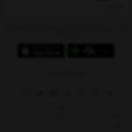
خرید نقدی
آدرس : تهران،بازار بزرگ شوش، میدان شوش،پاساژ سیتی سنتر(جهیزیه)،طبقه
منفی 1،پلاک 97
09214784244
دانلود اپلیکیشن
درباره ما
قوانین و مقررات
ثبت شکایات در سایت
نقشه سایت