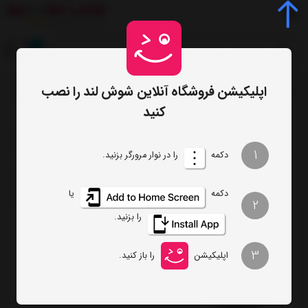
0
اپلیکیشن فروشگاه آنلاین شوش لند را نصب
صفحه اصلی
برچسب‌ها
آرام پز سنکور
/
/
کنید
ترتیب
تعداد نمایش
1
دکمه
را در نوار مرورگر بزنید.
فیلتر
دکمه
یا
2
را بزنید.
آرام پز سنکور مدل SRM 3150SS
3
اپلیکیشن
را باز کنید.
تماس بگیرید