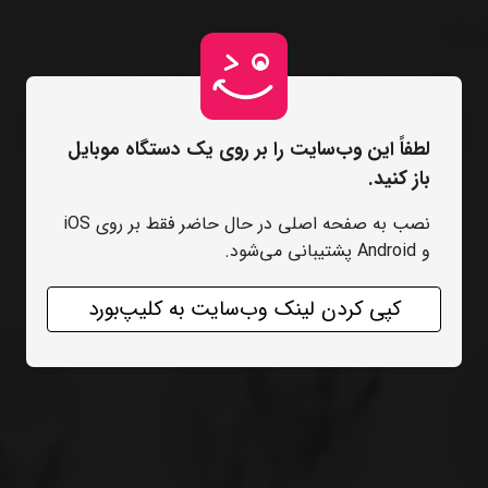
درباره ما
قوانین و مقررات
پیگیری سفارش
لطفاً این وب‌سایت را بر روی یک دستگاه موبایل
باز کنید.
نصب به صفحه اصلی در حال حاضر فقط بر روی iOS
و Android پشتیبانی می‌شود.
کپی کردن لینک وب‌سایت به کلیپ‌بورد