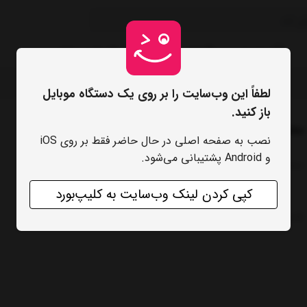
درباره ما
قوانین و مقررات
پیگیری سفارش
لطفاً این وب‌سایت را بر روی یک دستگاه موبایل
باز کنید.
ساعت رومیزی طرح دار
نصب به صفحه اصلی در حال حاضر فقط بر روی iOS
و Android پشتیبانی می‌شود.
دسته‌بندی :
ساعت
کپی کردن لینک وب‌سایت به کلیپ‌بورد
فروشگاه آنلاین شوش لند