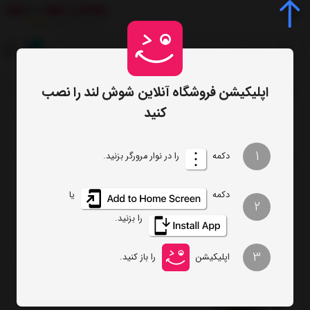
0
اپلیکیشن فروشگاه آنلاین شوش لند را نصب
صفحه اصلی
فهرست برندها
/
کنید
ترتیب
تعداد نمایش
1
دکمه
را در نوار مرورگر بزنید.
فیلتر
دکمه
یا
2
را بزنید.
sage
3
اپلیکیشن
را باز کنید.
چای ساز سیج مدل BTM800BSS