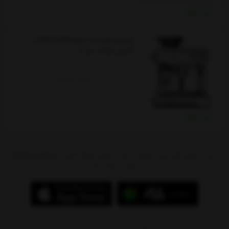
خرید نقدی
اسپرسو آسیاب دار سیج SES990BSS (
گارانتی شرکت دریا )
تماس بگیرید
خرید نقدی
آدرس : تهران،بازار بزرگ شوش، میدان شوش،پاساژ سیتی سنتر(جهیزیه)،طبقه
منفی 1،پلاک 97