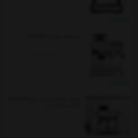
خرید نقدی
اسپرسوساز سیج مدل BES875UK
تماس بگیرید
خرید نقدی
اسپرسو حرفه ای آسیاب دار سیج SES980BSS
( گارانتی شرکت دریا )
تماس بگیرید