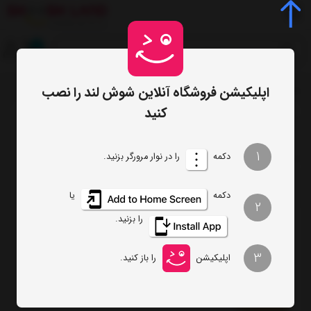
0
اپلیکیشن فروشگاه آنلاین شوش لند را نصب
صفحه اصلی
فهرست برندها
/
کنید
ترتیب
تعداد نمایش
1
دکمه
را در نوار مرورگر بزنید.
فیلتر
دکمه
یا
2
را بزنید.
سرویس کارد و ساطور JERO
3
اپلیکیشن
را باز کنید.
ناموجود