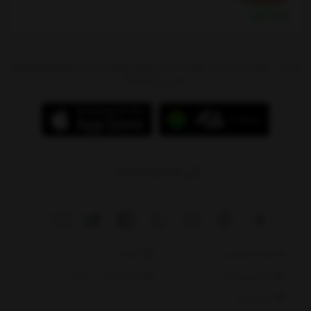
خرید نقدی
آدرس : تهران،بازار بزرگ شوش، میدان شوش،پاساژ سیتی سنتر(جهیزیه)،طبقه
منفی 1،پلاک 97
09214784244
دانلود اپلیکیشن
درباره ما
قوانین و مقررات
ثبت شکایات در سایت
نقشه سایت