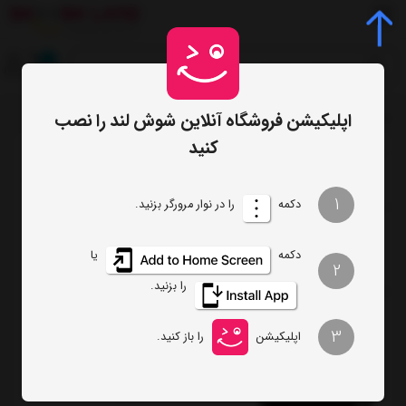
0
اپلیکیشن فروشگاه آنلاین شوش لند را نصب
صفحه اصلی
فهرست برندها
/
کنید
ترتیب
تعداد نمایش
1
دکمه
را در نوار مرورگر بزنید.
فیلتر
دکمه
یا
2
را بزنید.
افبا
3
اپلیکیشن
را باز کنید.
آون توستر افبا مدل EFBA-1004
ناموجود