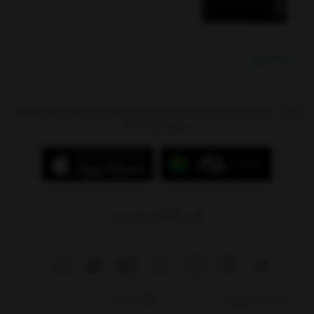
خرید نقدی
آدرس : تهران،بازار بزرگ شوش، میدان شوش،پاساژ سیتی سنتر(جهیزیه)،طبقه
منفی 1،پلاک 97
09214784244
دانلود اپلیکیشن
درباره ما